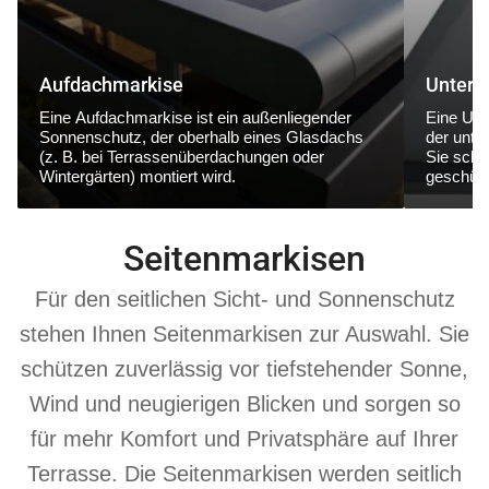
Aufdachmarkise
Unterg
Eine
Aufdachmarkise
ist ein außenliegender
Eine
Unt
Sonnenschutz, der
oberhalb eines Glasdachs
der
unte
(z. B. bei Terrassenüberdachungen oder
Sie schüt
Wintergärten) montiert wird.
geschütz
Seitenmarkisen
Für den seitlichen Sicht- und Sonnenschutz
stehen Ihnen Seitenmarkisen zur Auswahl. Sie
schützen zuverlässig vor tiefstehender Sonne,
Wind und neugierigen Blicken und sorgen so
für mehr Komfort und Privatsphäre auf Ihrer
Terrasse. Die Seitenmarkisen werden seitlich