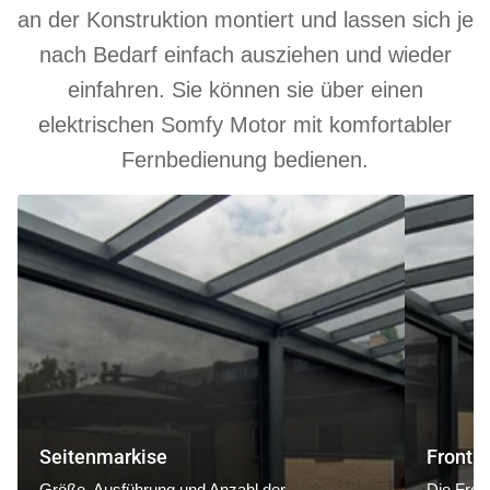
an der Konstruktion montiert und lassen sich je
nach Bedarf einfach ausziehen und wieder
einfahren. Sie können sie über einen
elektrischen Somfy Motor mit komfortabler
Fernbedienung bedienen.
Seitenmarkise
Frontmarki
Seitenmarkise
Frontm
Größe, Ausführung und Anzahl der
Die Fron