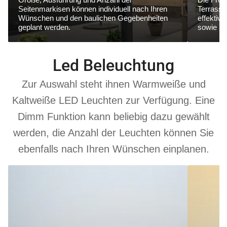
Seitenmarkisen können individuell nach Ihren
Terrasse
Wünschen und den baulichen Gegebenheiten
effektiv
geplant werden.
sowie ne
Led Beleuchtung
Zur Auswahl steht ihnen Warmweiße und
Kaltweiße LED Leuchten zur Verfügung. Eine
Dimm Funktion kann beliebig dazu gewählt
werden, die Anzahl der Leuchten können Sie
ebenfalls nach Ihren Wünschen einplanen.
6000
3000
K
K
Kaltweiß
Warmweiß