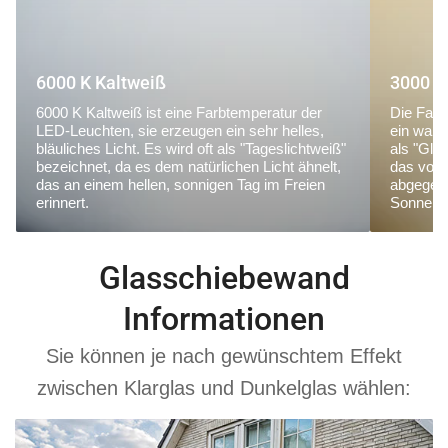
6000 K Kaltweiß
3000 K
6000 K Kaltweiß ist eine Farbtemperatur der
Die Farb
LED-Leuchten, sie erzeugen ein sehr helles,
ein warm
bläuliches Licht. Es wird oft als "Tageslichtweiß"
als "Glü
bezeichnet, da es dem natürlichen Licht ähnelt,
das von
das an einem hellen, sonnigen Tag im Freien
abgegebe
erinnert.
Sonnena
Glasschiebewand
Informationen
Sie können je nach gewünschtem Effekt
zwischen Klarglas und Dunkelglas wählen: