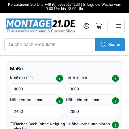
Kontaktieren Sie Uns:+49 (0) 59575174188 | 5 Tage die Woche vom
9:00 Uhr bis 18:00 Uhr
Anmelden
Mini-Warenkorb öffnen
Suche
Suche
nach
Produkten