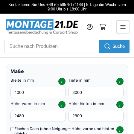
Kontaktieren Sie Uns:+49 (0) 59575174188 | 5 Tage die Woche vom
9:00 Uhr bis 18:00 Uhr
Anmelden
Mini-Warenkorb öffnen
Suche
Suche
nach
Produkten