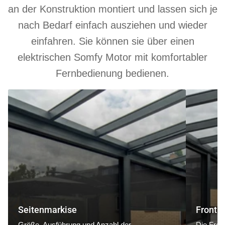
an der Konstruktion montiert und lassen sich je
nach Bedarf einfach ausziehen und wieder
einfahren. Sie können sie über einen
elektrischen Somfy Motor mit komfortabler
Fernbedienung bedienen.
Seitenmarkise
Frontmarki
Seitenmarkise
Frontm
Größe, Ausführung und Anzahl der
Die Fron