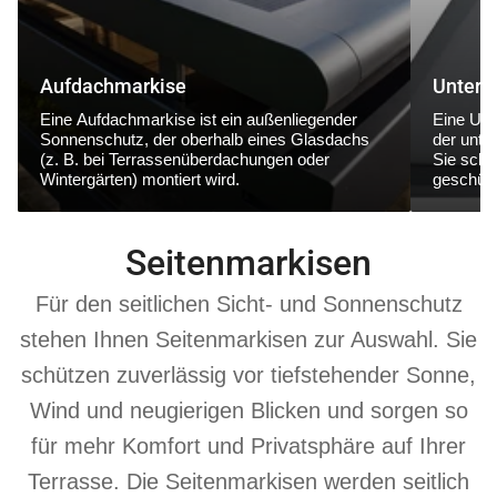
Aufdachmarkise
Unterg
Eine
Aufdachmarkise
ist ein außenliegender
Eine
Unt
Sonnenschutz, der
oberhalb eines Glasdachs
der
unte
(z. B. bei Terrassenüberdachungen oder
Sie schüt
Wintergärten) montiert wird.
geschütz
Seitenmarkisen
Für den seitlichen Sicht- und Sonnenschutz
stehen Ihnen Seitenmarkisen zur Auswahl. Sie
schützen zuverlässig vor tiefstehender Sonne,
Wind und neugierigen Blicken und sorgen so
für mehr Komfort und Privatsphäre auf Ihrer
Terrasse. Die Seitenmarkisen werden seitlich