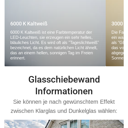
6000 K Kaltweiß
3000 K
6000 K Kaltweiß ist eine Farbtemperatur der
Die Farb
LED-Leuchten, sie erzeugen ein sehr helles,
ein warm
bläuliches Licht. Es wird oft als "Tageslichtweiß"
als "Glü
bezeichnet, da es dem natürlichen Licht ähnelt,
das von
das an einem hellen, sonnigen Tag im Freien
abgegebe
erinnert.
Sonnena
Glasschiebewand
Informationen
Sie können je nach gewünschtem Effekt
zwischen Klarglas und Dunkelglas wählen: