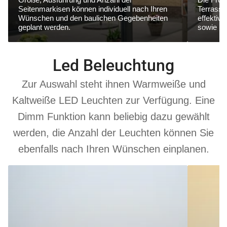
Seitenmarkisen können individuell nach Ihren
Terrasse
Wünschen und den baulichen Gegebenheiten
effektiv
geplant werden.
sowie ne
Led Beleuchtung
Zur Auswahl steht ihnen Warmweiße und
Kaltweiße LED Leuchten zur Verfügung. Eine
Dimm Funktion kann beliebig dazu gewählt
werden, die Anzahl der Leuchten können Sie
ebenfalls nach Ihren Wünschen einplanen.
6000
3000
K
K
Kaltweiß
Warmweiß