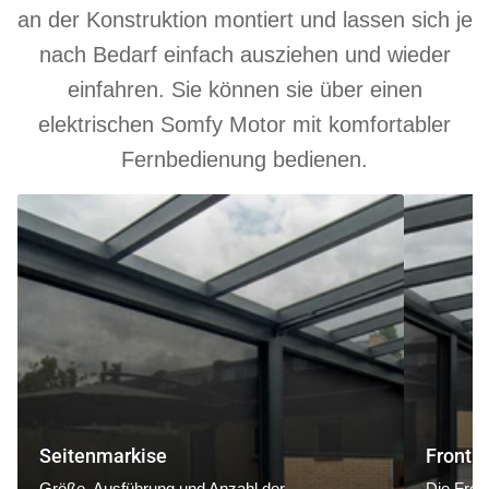
an der Konstruktion montiert und lassen sich je
nach Bedarf einfach ausziehen und wieder
einfahren. Sie können sie über einen
elektrischen Somfy Motor mit komfortabler
Fernbedienung bedienen.
Seitenmarkise
Frontmarki
Seitenmarkise
Frontm
Größe, Ausführung und Anzahl der
Die Fron