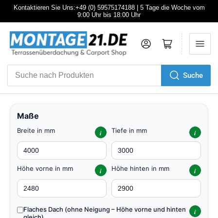
Kontaktieren Sie Uns:+49 (0) 59575174188 | 5 Tage die Woche vom
9:00 Uhr bis 18:00 Uhr
Anmelden
Mini-Warenkorb öffnen
Suche
Suche
nach
Produkten