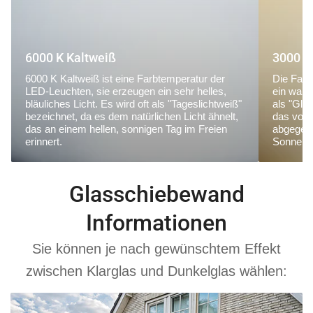
6000 K Kaltweiß
3000 K
6000 K Kaltweiß ist eine Farbtemperatur der
Die Farb
LED-Leuchten, sie erzeugen ein sehr helles,
ein warm
bläuliches Licht. Es wird oft als "Tageslichtweiß"
als "Glü
bezeichnet, da es dem natürlichen Licht ähnelt,
das von
das an einem hellen, sonnigen Tag im Freien
abgegebe
erinnert.
Sonnena
Glasschiebewand
Informationen
Sie können je nach gewünschtem Effekt
zwischen Klarglas und Dunkelglas wählen: