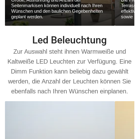
Seitenmarkisen können individuell nach Ihren
Terrasse
Wünschen und den baulichen Gegebenheiten
effektiv
geplant werden.
sowie ne
Led Beleuchtung
Zur Auswahl steht ihnen Warmweiße und
Kaltweiße LED Leuchten zur Verfügung. Eine
Dimm Funktion kann beliebig dazu gewählt
werden, die Anzahl der Leuchten können Sie
ebenfalls nach Ihren Wünschen einplanen.
6000
3000
K
K
Kaltweiß
Warmweiß