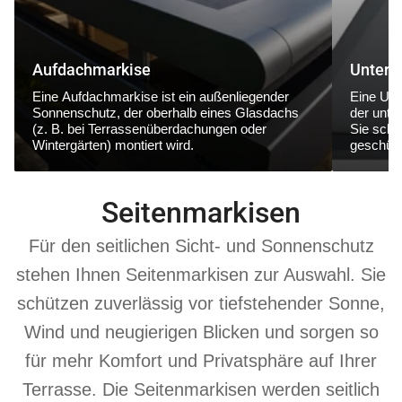
Aufdachmarkise
Unterg
Eine
Aufdachmarkise
ist ein außenliegender
Eine
Unt
Sonnenschutz, der
oberhalb eines Glasdachs
der
unte
(z. B. bei Terrassenüberdachungen oder
Sie schüt
Wintergärten) montiert wird.
geschütz
Seitenmarkisen
Für den seitlichen Sicht- und Sonnenschutz
stehen Ihnen Seitenmarkisen zur Auswahl. Sie
schützen zuverlässig vor tiefstehender Sonne,
Wind und neugierigen Blicken und sorgen so
für mehr Komfort und Privatsphäre auf Ihrer
Terrasse. Die Seitenmarkisen werden seitlich