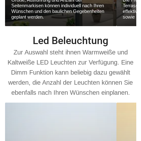
Seitenmarkisen können individuell nach Ihren
Terrasse
Wünschen und den baulichen Gegebenheiten
effektiv
geplant werden.
sowie ne
Led Beleuchtung
Zur Auswahl steht ihnen Warmweiße und
Kaltweiße LED Leuchten zur Verfügung. Eine
Dimm Funktion kann beliebig dazu gewählt
werden, die Anzahl der Leuchten können Sie
ebenfalls nach Ihren Wünschen einplanen.
6000
3000
K
K
Kaltweiß
Warmweiß