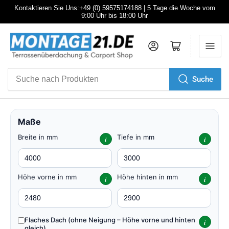
Kontaktieren Sie Uns:+49 (0) 59575174188 | 5 Tage die Woche vom
9:00 Uhr bis 18:00 Uhr
Anmelden
Mini-Warenkorb öffnen
Suche
Suche
nach
Produkten