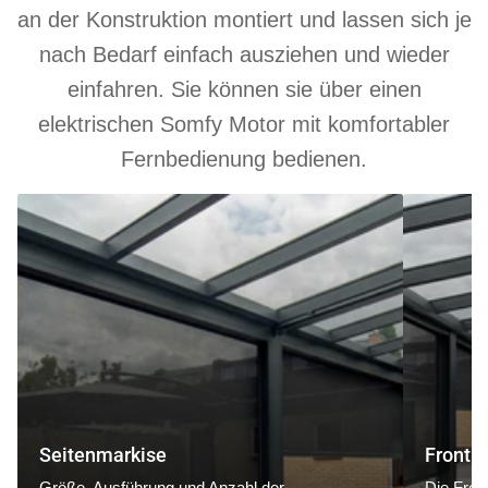
an der Konstruktion montiert und lassen sich je
nach Bedarf einfach ausziehen und wieder
einfahren. Sie können sie über einen
elektrischen Somfy Motor mit komfortabler
Fernbedienung bedienen.
Seitenmarkise
Frontmarki
Seitenmarkise
Frontm
Größe, Ausführung und Anzahl der
Die Fron