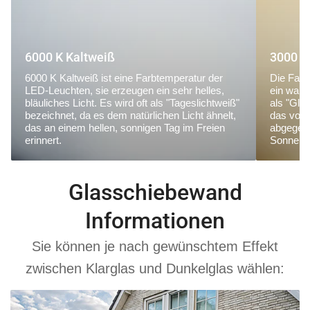
6000 K Kaltweiß
3000 K
6000 K Kaltweiß ist eine Farbtemperatur der
Die Farb
LED-Leuchten, sie erzeugen ein sehr helles,
ein warm
bläuliches Licht. Es wird oft als "Tageslichtweiß"
als "Glü
bezeichnet, da es dem natürlichen Licht ähnelt,
das von
das an einem hellen, sonnigen Tag im Freien
abgegebe
erinnert.
Sonnena
Glasschiebewand
Informationen
Sie können je nach gewünschtem Effekt
zwischen Klarglas und Dunkelglas wählen: