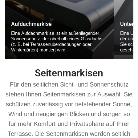
Aufdachmarkise
Unterg
Eine
Aufdachmarkise
ist ein außenliegender
Eine
Unt
Sonnenschutz, der
oberhalb eines Glasdachs
der
unte
(z. B. bei Terrassenüberdachungen oder
Sie schüt
Wintergärten) montiert wird.
geschütz
Seitenmarkisen
Für den seitlichen Sicht- und Sonnenschutz
stehen Ihnen Seitenmarkisen zur Auswahl. Sie
schützen zuverlässig vor tiefstehender Sonne,
Wind und neugierigen Blicken und sorgen so
für mehr Komfort und Privatsphäre auf Ihrer
Terrasse. Die Seitenmarkisen werden seitlich