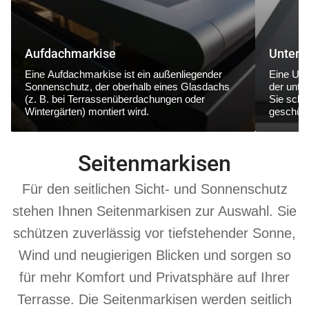
Aufdachmarkise
Unterg
Eine
Aufdachmarkise
ist ein außenliegender
Eine
Unt
Sonnenschutz, der
oberhalb eines Glasdachs
der
unte
(z. B. bei Terrassenüberdachungen oder
Sie schüt
Wintergärten) montiert wird.
geschütz
Seitenmarkisen
Für den seitlichen Sicht- und Sonnenschutz
stehen Ihnen Seitenmarkisen zur Auswahl. Sie
schützen zuverlässig vor tiefstehender Sonne,
Wind und neugierigen Blicken und sorgen so
für mehr Komfort und Privatsphäre auf Ihrer
Terrasse. Die Seitenmarkisen werden seitlich