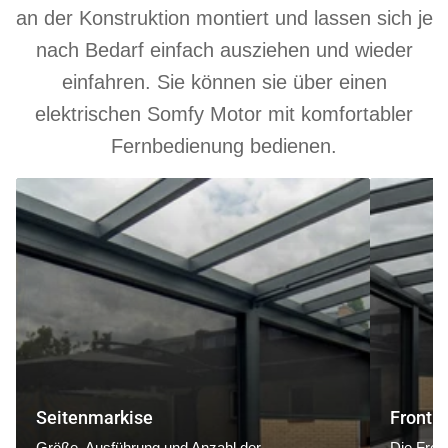
an der Konstruktion montiert und lassen sich je
nach Bedarf einfach ausziehen und wieder
einfahren. Sie können sie über einen
elektrischen Somfy Motor mit komfortabler
Fernbedienung bedienen.
Seitenmarkise
Frontmarki
Seitenmarkise
Frontm
Größe, Ausführung und Anzahl der
Die Fron