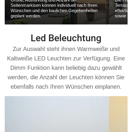
Seitenmarkisen können individuell nach Ihren
Terrasse
Wünschen und den baulichen Gegebenheiten
effektiv
geplant werden.
sowie ne
Led Beleuchtung
Zur Auswahl steht ihnen Warmweiße und
Kaltweiße LED Leuchten zur Verfügung. Eine
Dimm Funktion kann beliebig dazu gewählt
werden, die Anzahl der Leuchten können Sie
ebenfalls nach Ihren Wünschen einplanen.
6000
3000
K
K
Kaltweiß
Warmweiß