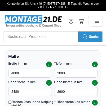
Kontaktieren Sie Uns:+49 (0) 59575174188 | 5 Tage die Woche vom
9:00 Uhr bis 18:00 Uhr
Anmelden
Mini-Warenkorb öffnen
Suche
Suche
nach
Produkten