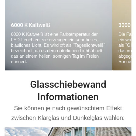
6000 K Kaltweiß
3000 K
6000 K Kaltweiß ist eine Farbtemperatur der
Die Farb
LED-Leuchten, sie erzeugen ein sehr helles,
ein warm
bläuliches Licht. Es wird oft als "Tageslichtweiß"
als "Glü
bezeichnet, da es dem natürlichen Licht ähnelt,
das von
das an einem hellen, sonnigen Tag im Freien
abgegebe
erinnert.
Sonnena
Glasschiebewand
Informationen
Sie können je nach gewünschtem Effekt
zwischen Klarglas und Dunkelglas wählen: