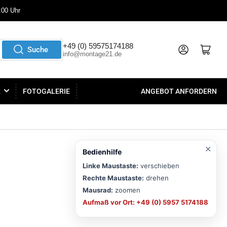
:00 Uhr
+49 (0) 59575174188
Anmelden
Mini-Warenkorb öffnen
Suche
info@montage21.de
R
FOTOGALERIE
ANGEBOT ANFORDERN