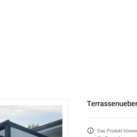
Terrassenuebe
Das Produkt können 