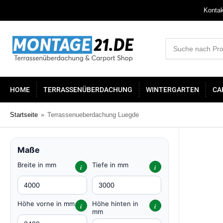
Kontak
Suche
nach
Produkten
HOME
TERRASSENÜBERDACHUNG
WINTERGARTEN
CA
Startseite
»
Terrassenueberdachung Luegde