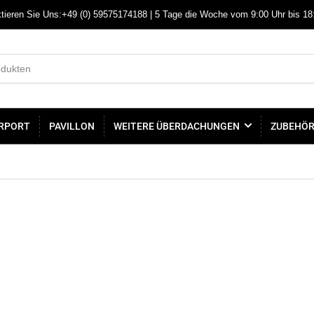
tieren Sie Uns:+49 (0) 59575174188 | 5 Tage die Woche vom 9:00 Uhr bis 18
RPORT
PAVILLON
WEITERE ÜBERDACHUNGEN
ZUBEHÖ